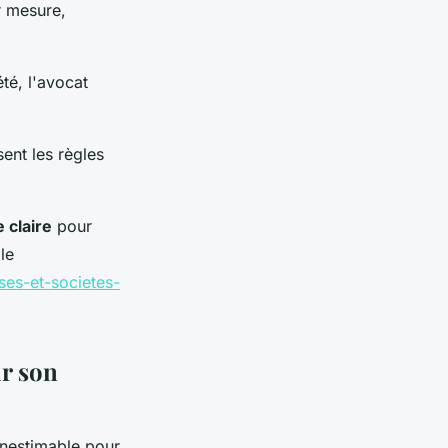
r mesure,
été, l'avocat
ent les règles
e claire
pour
le
ses-et-societes-
ur son
inestimable pour