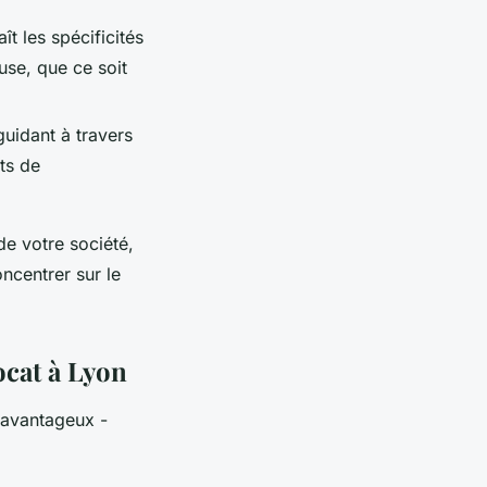
t les spécificités
euse, que ce soit
guidant à travers
êts de
de votre société,
ncentrer sur le
ocat à Lyon
s avantageux -