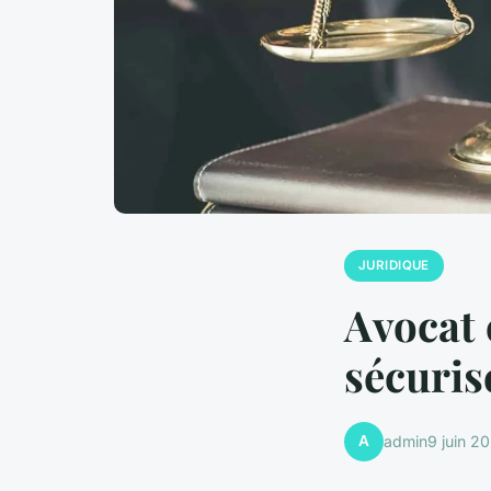
JURIDIQUE
Avocat 
sécuris
A
admin
9 juin 2