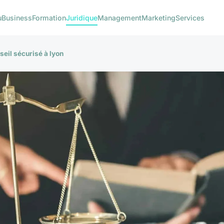
u
Business
Formation
Juridique
Management
Marketing
Services
seil sécurisé à lyon