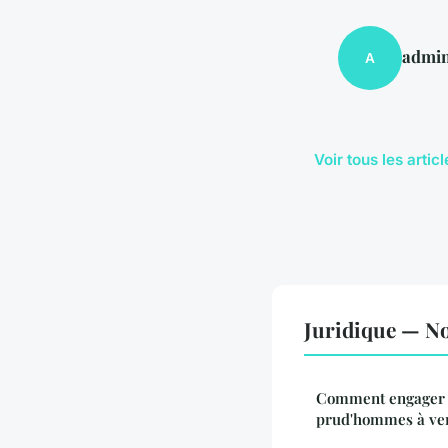
admi
A
Voir tous les artic
Juridique — No
Comment engager 
prud'hommes à ver