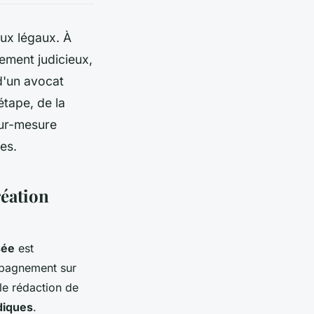
eux légaux. À
lement judicieux,
 d'un avocat
étape, de la
ur-mesure
es.
réation
sée
est
pagnement sur
le rédaction de
diques
.