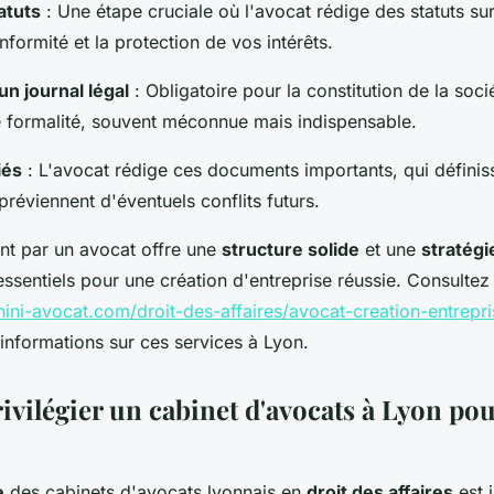
atuts
: Une étape cruciale où l'avocat rédige des statuts su
nformité et la protection de vos intérêts.
un journal légal
: Obligatoire pour la constitution de la soci
 formalité, souvent méconnue mais indispensable.
iés
: L'avocat rédige ces documents importants, qui définiss
préviennent d'éventuels conflits futurs.
 par un avocat offre une
structure solide
et une
stratégi
essentiels pour une création d'entreprise réussie. Consultez 
ini-avocat.com/droit-des-affaires/avocat-creation-entrepri
informations sur ces services à Lyon.
ivilégier un cabinet d'avocats à Lyon po
?
e
des cabinets d'avocats lyonnais en
droit des affaires
est 