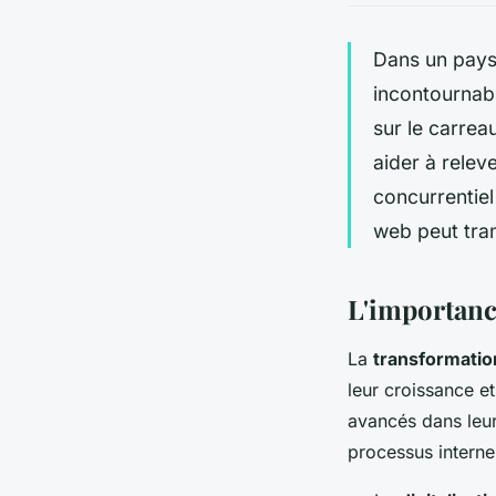
Dans un paysa
incontournabl
sur le carrea
aider à relev
concurrentie
web peut tra
L'importanc
La
transformation
leur croissance e
avancés dans leur
processus internes